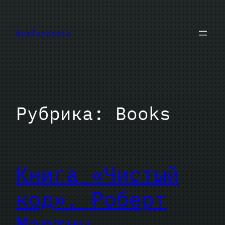
Перейти
к
Nurlandroid
содержимому
Рубрика:
Books
Книга «Чистый
код». Роберт
Мартин