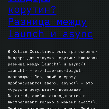
корутин?
Разница между
launch и async
В Kotlin Coroutines есть три основных
билдера для запуска корутин: Ключевая
разница между launch() и async()
launch() — это fire-and-forget,
возвращает Job, ошибки сразу
пробрасываются вверх. async() — это
«будущий результат», возвращает
Deferred, ошибки откладываются и
выстреливают только в момент await().
Ошибки, которые часто делают: Ошибка