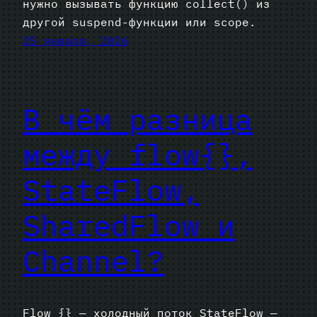
нужно вызывать функцию collect() из
другой suspend-функции или scope.
25 января, 2026
В чём разница
между flow{},
StateFlow,
SharedFlow и
Channel?
Flow {} — холодный поток StateFlow —