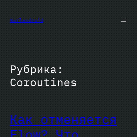
Перейти
к
Nurlandroid
содержимому
Рубрика:
Coroutines
Как отменяется
Flow? Что