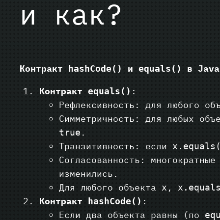
и как?
Контракт
и
в Java
hashCode()
equals()
Контракт
:
equals()
Рефлексивность: для любого о
Симметричность: для любых об
.
true
Транзитивность: если
x.equals
Согласованность: многократные
изменились.
Для любого объекта
,
x
x.equal
Контракт
:
hashCode()
Если два объекта равны (по
eq