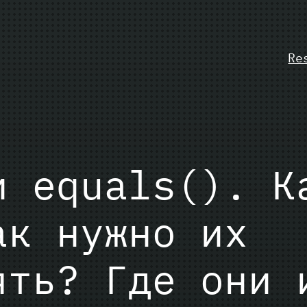
Re
и equals(). К
ак нужно их
ять? Где они 