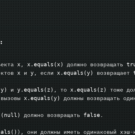
:
бъекта
,
должно возвращать
x
x.equals(x)
tr
ъектов
и
, если
возвращает
x
y
x.equals(y)
и
, то
тоже до
(y)
y.equals(z)
x.equals(z)
 вызовы
должны возвращать один
x.equals(y)
должно возвращать
.
s(null)
false
), они должны иметь одинаковый хэш-
uals()