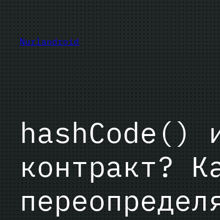
Перейти
к
содержимому
Nurlandroid
hashCode() 
контракт? К
переопредел