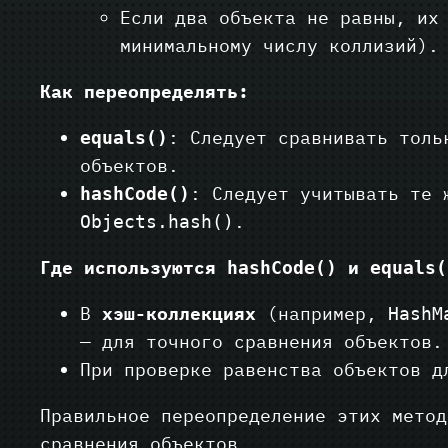
Если два объекта не равны, их
минимальному числу коллизий).
Как переопределять:
: Следует сравнивать толь
equals()
объектов.
: Следует учитывать те
hashCode()
.
Objects.hash()
Где используются
и
hashCode()
equals(
В
хэш-коллекциях
(например,
HashM
— для точного сравнения объектов.
При проверке равенства объектов д
Правильное переопределение этих метод
сравнения объектов.