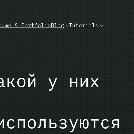
sume & Portfolio
Blog
Tutorials
акой у них
используются