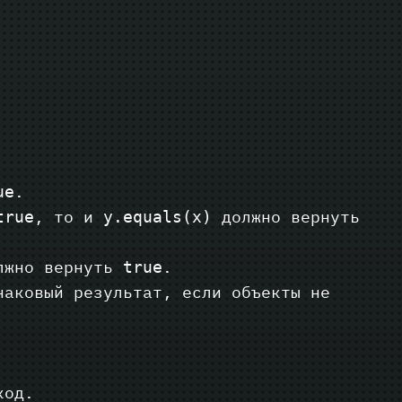
.
ue
, то и
должно вернуть
true
y.equals(x)
лжно вернуть
.
true
аковый результат, если объекты не
код.