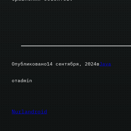
Опубликовано
14 сентября, 2024
в
Java
от
admin
Nurlandroid