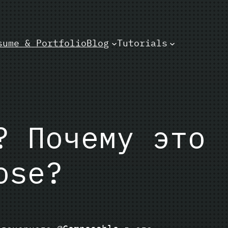
sume & Portfolio
Blog
Tutorials
? Почему это
ose?