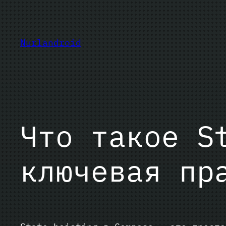
Перейти
к
содержимому
Nurlandroid
Что такое S
ключевая пр