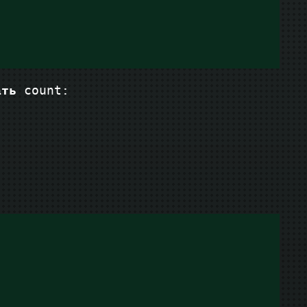
ать
:
count