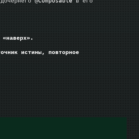
 дочернего
в его
@Composable
 «наверх».
точник истины, повторное