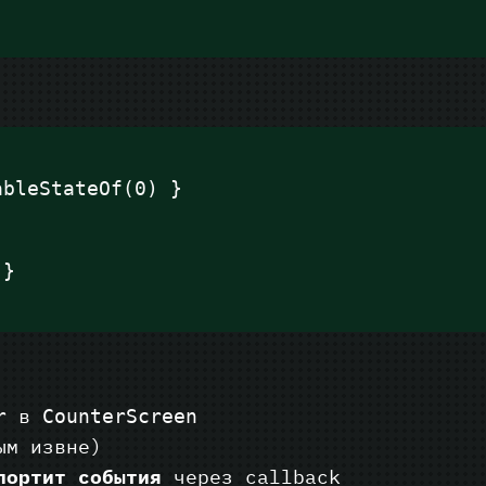
ableStateOf(0) }
 }
в
r
CounterScreen
ым извне)
портит события
через callback