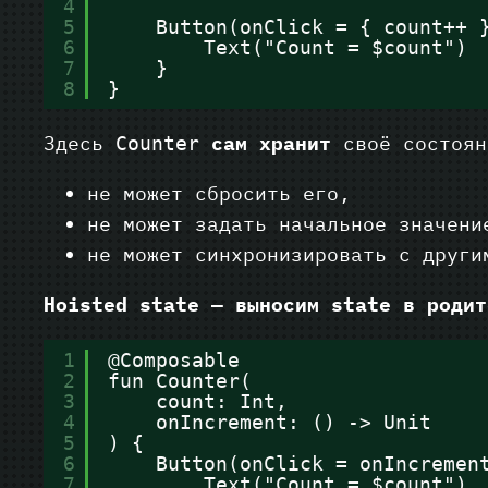
4
5
Button(onClick = { count++ 
6
Text("Count = $count")
7
}
8
}
Здесь
сам хранит
своё состоян
Counter
не может сбросить его,
не может задать начальное значени
не может синхронизировать с други
Hoisted state — выносим state в родит
1
@Composable
2
fun Counter(
3
count: Int,
4
onIncrement: () -> Unit
5
) {
6
Button(onClick = onIncremen
7
Text("Count = $count")