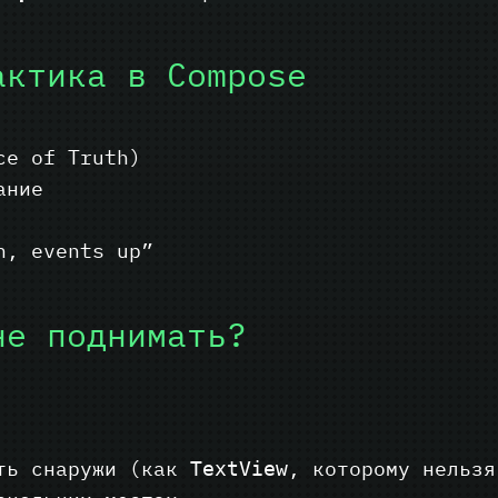
актика в Compose
ce of Truth)
ание
n, events up”
не поднимать?
ать снаружи (как
, которому нельзя
TextView