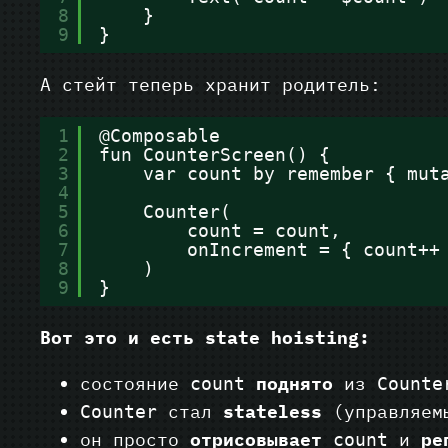
8
}
9
}
А стейт теперь хранит родитель:
1
@Composable
2
fun CounterScreen() {
3
var count by remember { mut
4
5
Counter(
6
count = count,
7
onIncrement = { count++
8
)
9
}
Вот это и есть state hoisting:
состояние
поднято
из
count
Counte
стал
stateless
(управляем
Counter
он просто
отрисовывает
и
ре
count