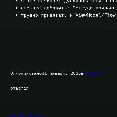
state начинает дублироваться в не
сложнее дебажить: “откуда взялось
трудно привязать к
/
ViewModel
Flow
Опубликовано
31 января, 2026
в
Compose
от
admin
Nurlandroid