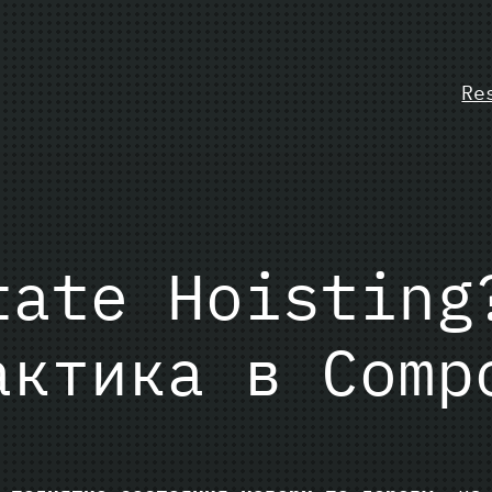
Re
tate Hoisting
актика в Comp