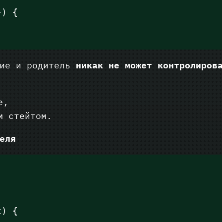
}) {
ие и родитель
никак не может контролиров
е,
м стейтом.
еля
t) {