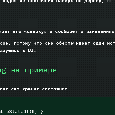
о
поднятие состояния наверх по дереву
, из
чает его «сверху» и сообщает о изменениях
pose, потому что она обеспечивает
один ис
азуемость UI.
ng на примере
ент сам хранит состояние
ableStateOf(0) }