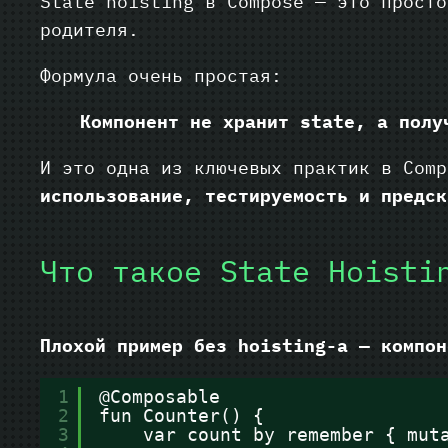
State hoisting в Compose — это прост
родителя.
Формула очень простая:
Компонент не хранит state, а полу
И это одна из ключевых практик в Com
использование, тестируемость и предск
Что такое State Hoisti
Плохой пример без hoisting-а — компон
1
@Composable
2
fun Counter() {
3
var count by remember { mut