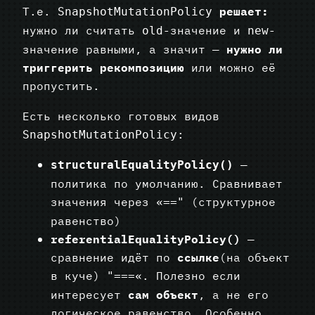
Т.е.
решает:
SnapshotMutationPolicy
нужно ли считать
-значение и
-
old
new
значение равными, а значит —
нужно ли
триггерить рекомпозицию
или можно её
пропустить.
Есть несколько готовых видов
:
SnapshotMutationPolicy
—
structuralEqualityPolicy()
политика по умолчанию. Сравнивает
значения через «
(структурное
=="
равенство)
referentialEqualityPolicy()
—
сравнение идёт по
ссылке
(на объект
в куче)
«. Полезно если
"===
интересует
сам объект
, а не его
логическое равенство. Особенно