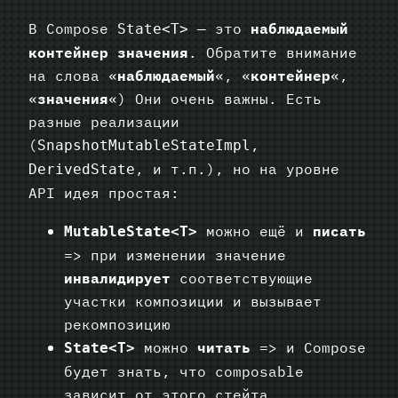
В Compose
— это
наблюдаемый
State<T>
контейнер значения
. Обратите внимание
на слова «
наблюдаемый
«, «
контейнер
«,
«
значения
«) Они очень важны. Есть
разные реализации
(
,
SnapshotMutableStateImpl
, и т.п.), но на уровне
DerivedState
API идея простая:
можно ещё и
писать
MutableState<T>
=> при изменении значение
инвалидирует
соответствующие
участки композиции и вызывает
рекомпозицию
можно
читать
=> и Compose
State<T>
будет знать, что composable
зависит от этого стейта