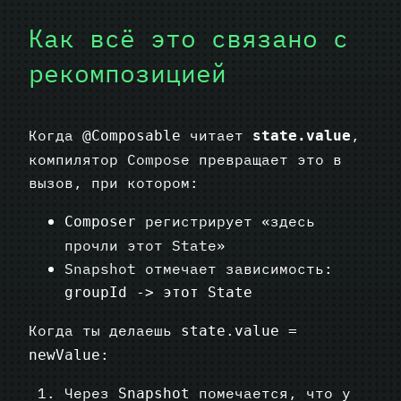
Как всё это связано с
рекомпозицией
Когда
читает
,
@Composable
state.value
компилятор Compose превращает это в
вызов, при котором:
регистрирует «здесь
Composer
прочли этот State»
Snapshot отмечает зависимость:
groupId -> этот State
Когда ты делаешь
state.value =
:
newValue
Через
помечается, что у
Snapshot