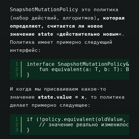
это политика
SnapshotMutationPolicy
(набор действий, алгоритмов)
, которая
определяет, считается ли новое
значение state
«
действительно новым
«.
Политика имеет примерно следующий
интерфейс:
1
interface SnapshotMutationPolicy&lt;
2
fun equivalent(a: T, b: T): Bool
3
}
И когда мы присваиваем какое-то
значение
state.value = x
, то политика
делает примерно следующее:
1
if (!policy.equivalent(oldValue, new
2
// значение реально изменилось =
3
}