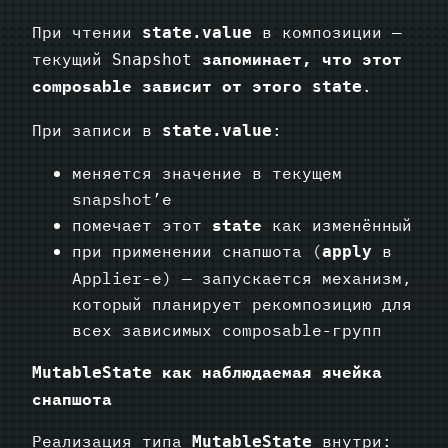
При чтении
в композиции —
state.value
текущий
запоминает, что этот
Snapshot
composable зависит от этого
.
state
При записи в
:
state.value
меняется значение в текущем
snapshot’е
помечает этот
state
как изменённый
при применении снапшота (
в
apply
Applier-е) — запускается механизм,
который планирует рекомпозицию для
всех зависимых composable-групп
как наблюдаемая ячейка
MutableState
снапшота
Реализация типа
внутри:
MutableState