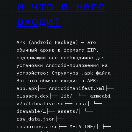
и что в него
входит
APK (Android Package) — это
обычный архив в формате ZIP,
содержащий всё необходимое для
установки Android-приложения на
устройство: Структура .apk файла
Вот что обычно входит в APK:
app.apk├── AndroidManifest.xml├──
classes.dex├── lib/│ └── armeabi-
v7a/libnative.so├── res/│ └──
drawable/…├── assets/│ └──
raw_data.json├──
resources.arsc├── META-INF/│ ├──