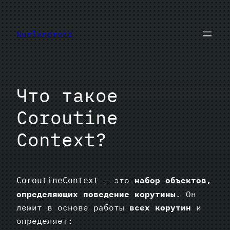
Перейти
к
Nurlandroid
содержимому
Что такое
Coroutine
Context?
— это
набор объектов,
CoroutineContext
определяющих поведение корутины
. Он
лежит в основе работы
всех корутин
и
определяет: