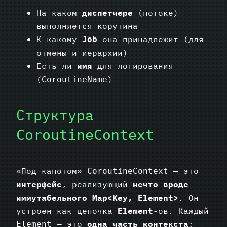
На каком
диспетчере
(потоке)
выполняется корутина
К какому
она принадлежит (для
Job
отмены и иерархии)
Есть ли
имя
для логирования
(
)
CoroutineName
Структура
CoroutineContext
«Под капотом»
— это
CoroutineContext
интерфейс
, реализующий
нечто вроде
иммутабельного Map<Key, Element>
. Он
устроен как цепочка
Element
-ов. Каждый
— это
одна часть контекста
:
Element